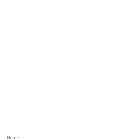
Success
Stories
Home
Success Stories